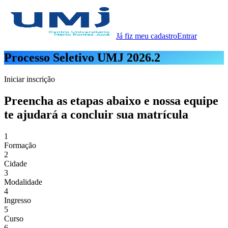
Já fiz meu cadastro
Entrar
Processo Seletivo UMJ
2026.2
Iniciar inscrição
Preencha as etapas abaixo e nossa equipe
te ajudará a concluir sua matrícula
1
Formação
2
Cidade
3
Modalidade
4
Ingresso
5
Curso
6