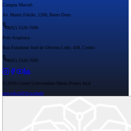
Campus Maceió
Av. Muniz Falcão, 1200, Barro Duro
(82) 3328-7000
Polo Arapiraca
Rua Estudante José de Oliveira Leite, 438, Centro
(82) 3328-7000
©
2026
Centro Universitário Mario Pontes Jucá
umj.edu.br
Privacidade